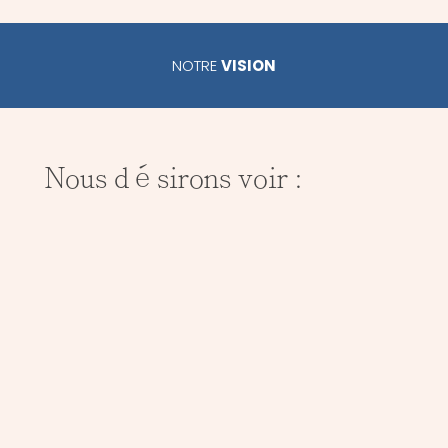
NOTRE
VISION
Nous désirons voir :
Multiplier les communautés de croyants
qui connaissent la puissance du
prophétique, entendent la voix de Dieu
et découvrent de nouvelles expressions