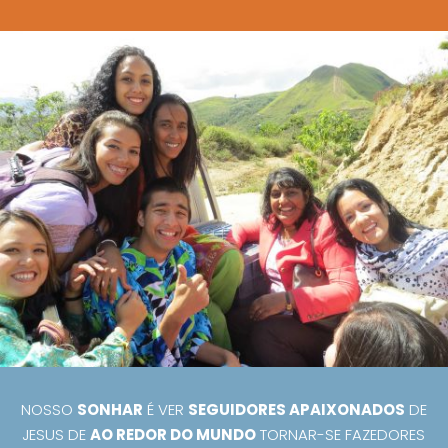
NOSSO
SONHAR
É VER
SEGUIDORES APAIXONADOS
DE
JESUS DE
AO REDOR DO MUNDO
TORNAR-SE FAZEDORES